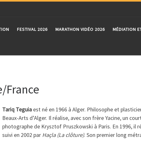
TION
FESTIVAL 2026
MARATHON VIDÉO 2026
MÉDIATION E
e/France
Tariq Teguia
est né en 1966 à Alger. Philosophe et plasticien,
Beaux-Arts d’Alger. Il réalise, avec son frère Yacine, un cou
photographe de Krysztof Pruszkowski à Paris. En 1996, il r
suivi en 2002 par
Haçla (La clôture)
. Son premier long mét