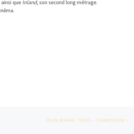
, ainsi que
Inland
, son second long métrage.
cinéma.
Ar
JEAN-MARIE TENO – CAMEROUN