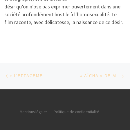
désir qu’on n’ose pas exprimer ouvertement dans une
société profondément hostile à l’homosexualité. Le
film raconte, avec délicatesse, la naissance de ce désir.
Parcourir les articles
Article précédent
Ar
« L’EFFACEMENT » DE KARIM MOUSSAOUI
« AÏCHA » DE MEHDI BARSAOUI
Mentions légales
-
Politique de confidentialité