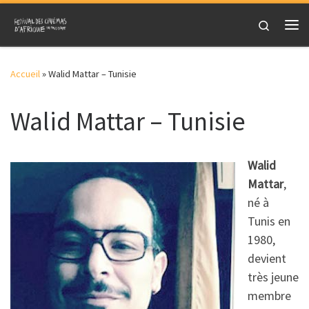
Skip to content
Search
Me
Accueil
»
Walid Mattar – Tunisie
Walid Mattar – Tunisie
Walid
Mattar
,
né à
Tunis en
1980,
devient
très jeune
membre