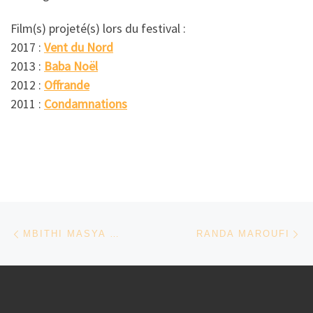
Film(s) projeté(s) lors du festival :
2017 :
Vent du Nord
2013 :
Baba Noël
2012 :
Offrande
2011 :
Condamnations
Parcourir les articles
Article précédent
Ar
MBITHI MASYA – KENYA
RANDA MAROUFI