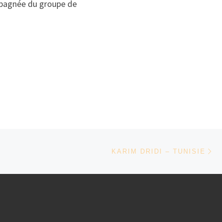
ompagnée du groupe de
Ar
KARIM DRIDI – TUNISIE