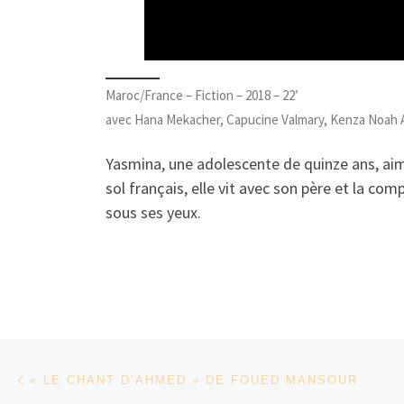
Maroc/France – Fiction – 2018 – 22’
avec Hana Mekacher, Capucine Valmary, Kenza Noah 
Yasmina, une adolescente de quinze ans, aime
sol français, elle vit avec son père et la com
sous ses yeux.
Parcourir les articles
Article précédent
« LE CHANT D’AHMED » DE FOUED MANSOUR