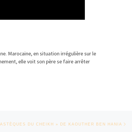
. Marocaine, en situation irrégulière sur le
nement, elle voit son père se faire arrêter
Ar
PASTÈQUES DU CHEIKH » DE KAOUTHER BEN HANIA