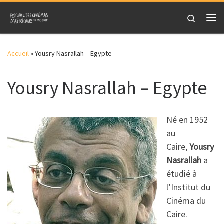
Skip to content
Search
Me
Accueil
»
Yousry Nasrallah – Egypte
Yousry Nasrallah – Egypte
Né en 1952
au
Caire,
Yousry
Nasrallah
a
étudié à
l’Institut du
Cinéma du
Caire.