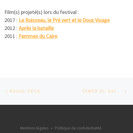
Film(s) projeté(s) lors du festival :
2017 :
Le Ruisseau, le Pré vert et le Doux Visage
2012 :
Après la bataille
2011 :
Femmes du Caire
Parcourir les articles
Article précédent
Ar
RAOUL PECK
TAMER EL SAÏD – EGYPTE
Mentions légales
-
Politique de confidentialité