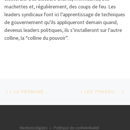
machettes et, régulièrement, des coups de feu. Les
leaders syndicaux font ici l’apprentissage de techniques
de gouvernement qu’ils appliqueront demain quand,
devenus leaders politiques, ils s’installeront sur l’autre
colline, la “colline du pouvoir”.
Parcourir les articles
Article précédent
Ar
« LA PERMANENCE » D’ALICE DIOP
« LES PHARAONS DE L’ÉGYPTE MODERNE » DE JIHAN EL TAHRI
Mentions légales
-
Politique de confidentialité