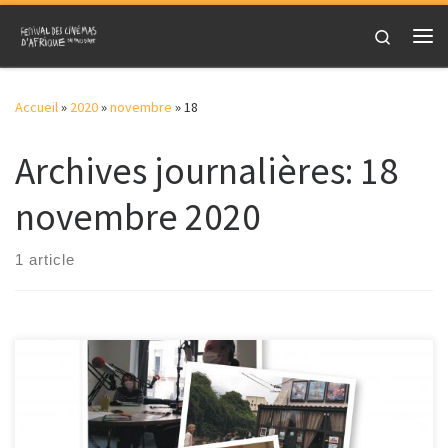
Skip to content
Search
Me
Accueil
»
2020
»
novembre
»
18
Archives journalières:
18
novembre 2020
1 article