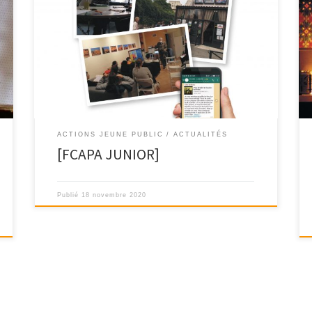
Les séances du » FCAPA JUNIOR » continuent en ligne !
Les débats et les échanges […]
ACTIONS JEUNE PUBLIC
ACTUALITÉS
[FCAPA JUNIOR]
Publié
18 novembre 2020