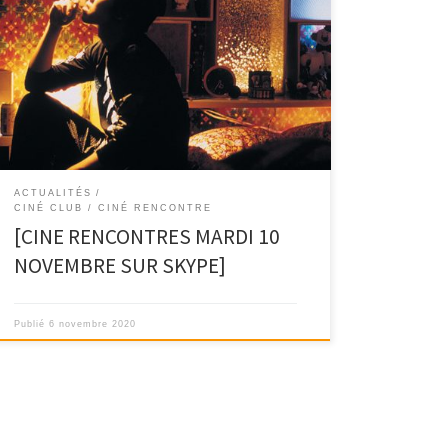
La semaine prochaine, à 18h sur Skype, nous
échangerons autour du film Millennium Mambo de Hou
Hsia […]
ACTUALITÉS
CINÉ CLUB / CINÉ RENCONTRE
[CINE RENCONTRES MARDI 10
NOVEMBRE SUR SKYPE]
Publié
6 novembre 2020