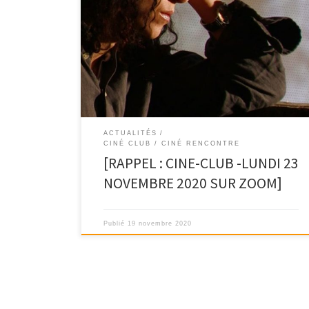
Ce lundi 23 novembre prochain, le ciné-club aura lieu
à 18h, un nouveau ciné-club en […]
ACTUALITÉS
CINÉ CLUB / CINÉ RENCONTRE
[RAPPEL : CINE-CLUB -LUNDI 23
NOVEMBRE 2020 SUR ZOOM]
Publié
19 novembre 2020