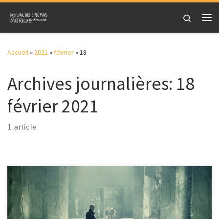
Skip to content
Search
Me
Accueil
»
2021
»
février
»
18
Archives journalières:
18
février 2021
1 article