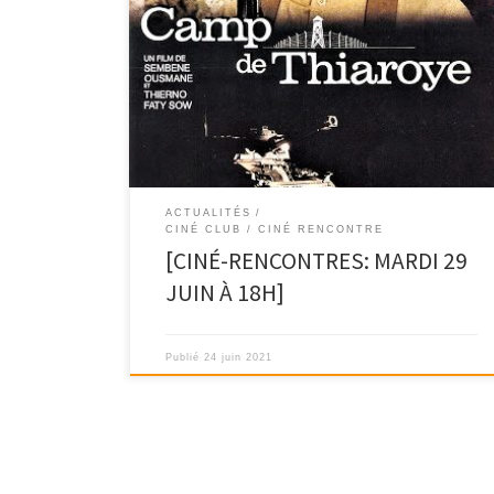
La semaine prochaine, le débat se poursuivra autour
du film »Le camp de Thiaroye » de Sembène […]
ACTUALITÉS
CINÉ CLUB / CINÉ RENCONTRE
[CINÉ-RENCONTRES: MARDI 29
JUIN À 18H]
Publié
24 juin 2021