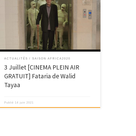
Inédit « FATARIA », un film de Walid Tayaa sera projeté
gratuitement en plein air au jardin […]
ACTUALITÉS
SAISON AFRICA2020
3 Juillet [CINEMA PLEIN AIR
GRATUIT] Fataria de Walid
Tayaa
Publié
14 juin 2021