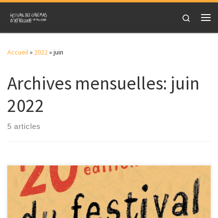
Skip to content
Search
Me
Accueil
»
2022
»
juin
Archives mensuelles:
juin
2022
5 articles