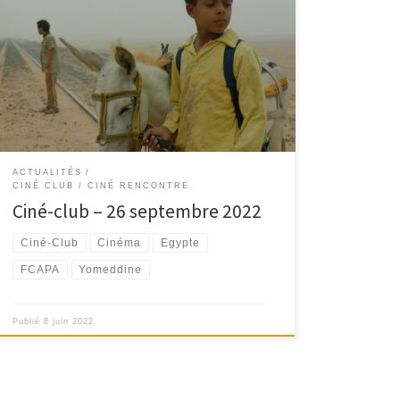
Ciné-Club du FCAPA lundi 26 septembre 2022 au
Cinéma Le César à Apt - 18h30
ACTUALITÉS
CINÉ CLUB / CINÉ RENCONTRE
Ciné-club – 26 septembre 2022
Ciné-Club
Cinéma
Egypte
FCAPA
Yomeddine
Publié
8 juin 2022