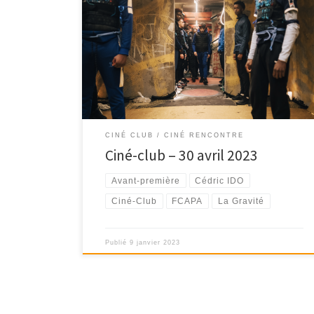
Avant-première « La Gravité » en présence du
réalisateur Cédric IDO, le dimanche 30 avril 2023 à
18h30
CINÉ CLUB / CINÉ RENCONTRE
Ciné-club – 30 avril 2023
Avant-première
Cédric IDO
Ciné-Club
FCAPA
La Gravité
Publié
9 janvier 2023