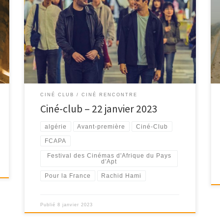
Avant-première « Pour la France » en présence du
réalisateur Rachid Hami, le dimanche 22 janvier 2023 à
16h00
CINÉ CLUB / CINÉ RENCONTRE
Ciné-club – 22 janvier 2023
algérie
Avant-première
Ciné-Club
FCAPA
Festival des Cinémas d'Afrique du Pays
d'Apt
Pour la France
Rachid Hami
Publié
8 janvier 2023