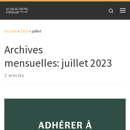
Skip to content
Search
Me
Accueil
»
2023
»
juillet
Archives
mensuelles:
juillet 2023
2 articles