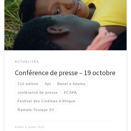
L’équipe du Festival des Cinémas d’Afrique du pays d’Apt à le
plaisir de vous convier […]
ACTUALITÉS
Conférence de presse – 19 octobre
21é edition
Apt
Banel e Adama
conférence de presse
FCAPA
Festival des Cinémas d'Afrique
Ramata-Toulaye SY
Publié
4 juillet 2023