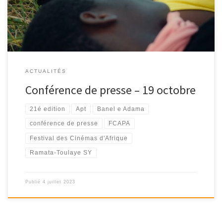
ACTUALITÉS
Conférence de presse – 19 octobre
21é edition
Apt
Banel e Adama
conférence de presse
FCAPA
Festival des Cinémas d'Afrique
Ramata-Toulaye SY
Publié
4 juillet 2023