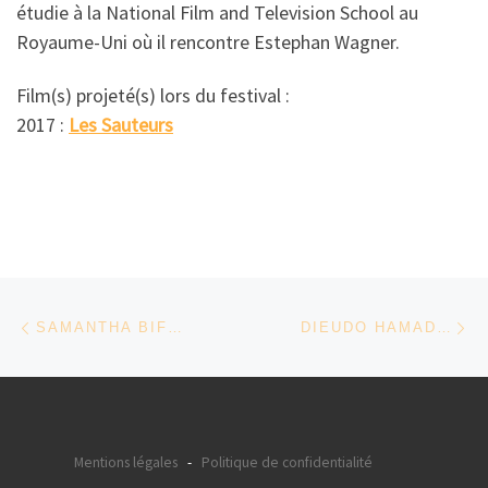
étudie à la National Film and Television School au
Royaume-Uni où il rencontre Estephan Wagner.
Film(s) projeté(s) lors du festival :
2017 :
Les Sauteurs
Parcourir les articles
Article précédent
Ar
SAMANTHA BIFFOT – GABON
DIEUDO HAMADI – RÉPUBLIQUE DÉMOCRATIQUE DU CONGO
Mentions légales
-
Politique de confidentialité