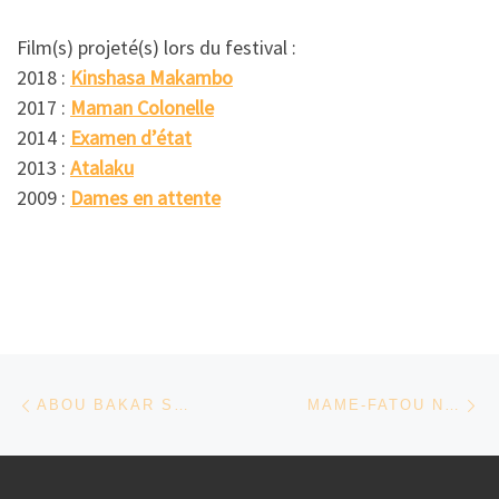
Film(s) projeté(s) lors du festival :
2018 :
Kinshasa Makambo
2017 :
Maman Colonelle
2014 :
Examen d’état
2013 :
Atalaku
2009 :
Dames en attente
Parcourir les articles
Article précédent
Ar
ABOU BAKAR SIDIBÉ, ESTEPHAN WAGNER, MORITZ SIEBERT
MAME-FATOU NIANG – SÉNÉGAL/FRANCE