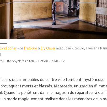
 conditioner
» de
Fradique
&
Ery Claver
avec José Kiteculo, Filomena Manu
d
ol, Tito Spyck // Angola – Fiction – 2020 – 72’
imatiseurs des immeubles du centre ville tombent mystérieus
ol provoquant morts et blessés. Matecedo, un gardien d’imm
 Quand ils pénètrent dans le magasin du réparateur à qui ils 
ur un mode magiquement réaliste dans les méandres de la m