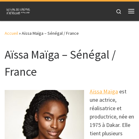
Skip to content
Search
Me
Accueil
»
Aïssa Maïga – Sénégal / France
Aïssa Maïga – Sénégal /
France
Aïssa Maïga
est
une actrice,
réalisatrice et
productrice, née en
1975 à Dakar. Elle
tient plusieurs