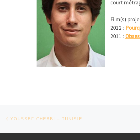
court métrag
Film(s) projet
2012 :
Pourq
2011 :
Obses
Parcourir les articles
Article précédent
YOUSSEF CHEBBI – TUNISIE