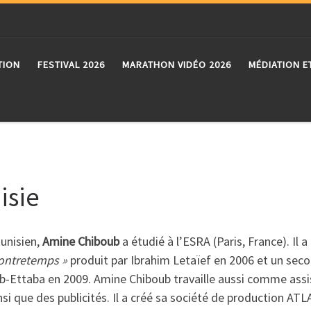
TION
FESTIVAL 2026
MARATHON VIDÉO 2026
MÉDIATION E
isie
unisien,
Amine Chiboub
a étudié à l’ESRA (Paris, France). Il a 
ontretemps »
produit par Ibrahim Letaïef en 2006 et un se
-Ettaba en 2009. Amine Chiboub travaille aussi comme assis
si que des publicités. Il a créé sa société de production AT