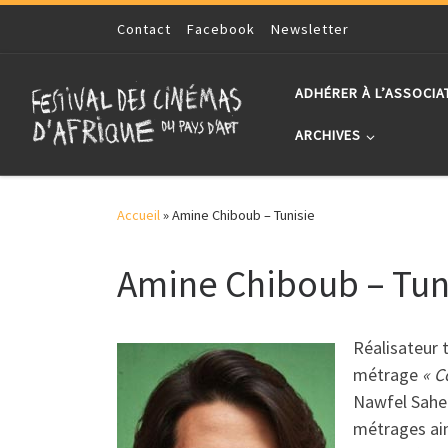
Skip to content
Contact
Facebook
Newsletter
ADHÉRER À L’ASSOCIA
ARCHIVES
Accueil
»
Amine Chiboub – Tunisie
Amine Chiboub – Tun
Réalisateur t
métrage
« C
Nawfel Saheb
métrages ain