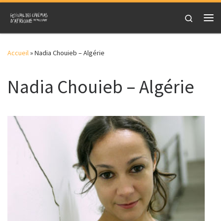
Skip to content
Search
Me
Accueil
»
Nadia Chouieb – Algérie
Nadia Chouieb – Algérie