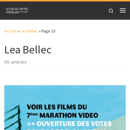
Skip to content
Search
Me
Accueil
»
Lea Bellec
»
Page 19
Lea Bellec
65 articles
Le 23 et 24 janvier 2021 a eu lieu le 7ème marathon vidéo. Le
principe […]