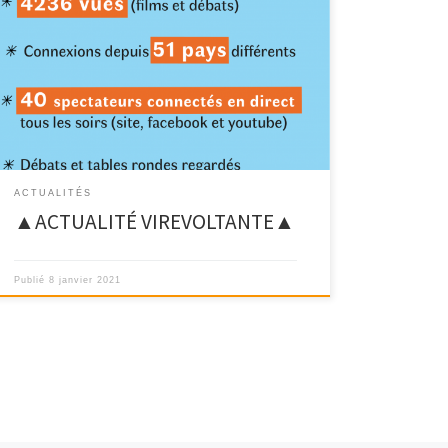
[MISE A JOUR 01/02/2021] Suite aux mesures du
gouvernement repoussant l’ouverture des lieux
culturels, notre […]
ACTUALITÉS
▲ACTUALITÉ VIREVOLTANTE▲
Publié
8 janvier 2021