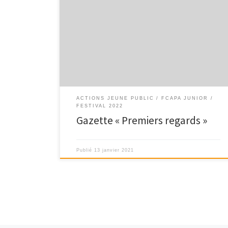
2025 « Deux nouveautés cette année : la première
concerne l’équipe rédactionnelle. Il s’agit toujours […]
ACTIONS JEUNE PUBLIC
FCAPA JUNIOR
FESTIVAL 2022
Gazette « Premiers regards »
Publié
13 janvier 2021