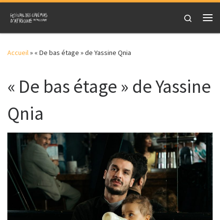
Skip to content
Search
Me
Accueil
»
« De bas étage » de Yassine Qnia
« De bas étage » de Yassine
Qnia