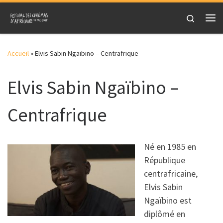
Skip to content
Search
Me
Accueil
»
Elvis Sabin Ngaïbino – Centrafrique
Elvis Sabin Ngaïbino –
Centrafrique
Né en 1985 en
République
centrafricaine,
Elvis Sabin
Ngaïbino est
diplômé en