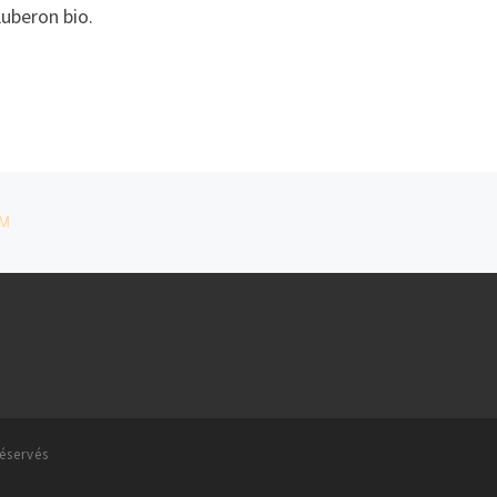
uberon bio.
AM
éservés