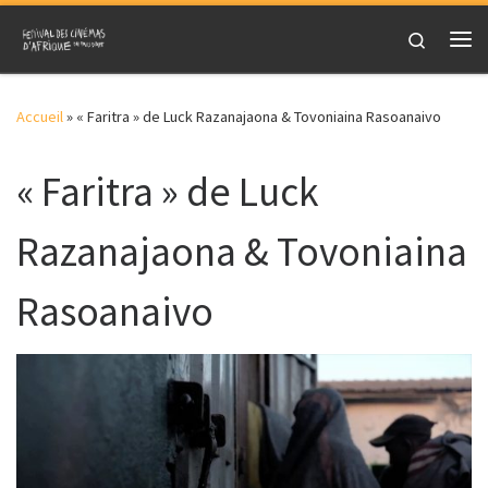
Skip to content
Search
Me
Accueil
»
« Faritra » de Luck Razanajaona & Tovoniaina Rasoanaivo
« Faritra » de Luck
Razanajaona & Tovoniaina
Rasoanaivo