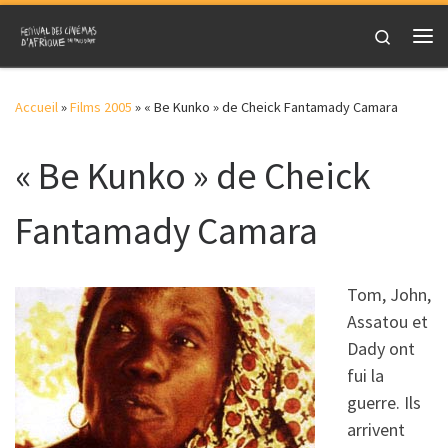
Skip to content
Search
Me
Accueil
»
Films 2005
»
« Be Kunko » de Cheick Fantamady Camara
« Be Kunko » de Cheick
Fantamady Camara
Tom, John,
Assatou et
Dady ont
fui la
guerre. Ils
arrivent