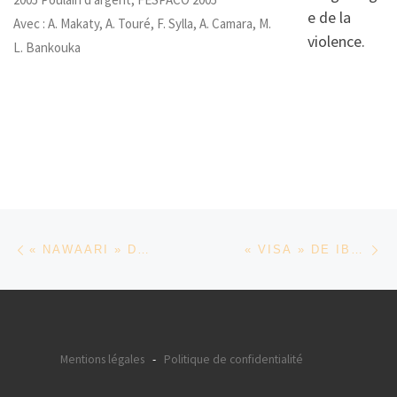
e de la
Avec : A. Makaty, A. Touré, F. Sylla, A. Camara, M.
violence.
L. Bankouka
Parcourir les articles
Article précédent
Ar
« NAWAARI » DE MOUSSA TOURÉ
« VISA » DE IBRAHIM LETAÏEF
Mentions légales
-
Politique de confidentialité