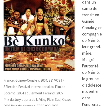
dans un
camp de
transit en
Guinée
Conakry, en
compagnie
de Mémé,
leur grand-
mère.
Malgré
l’autorité
de Mémé,
le groupe
France, Guinée-Conakry, 2004, 32’, VOSTF)
d’adolesce
Sélection Festival International du Film de
nts entre
Locarno, 2004 et Clermont Ferrand, 2005
dans
Prix du Jury et prix de la Ville, Plein Sud, Cozes
l’engrenag
2005 Poulain d’argent, FESPACO 2005