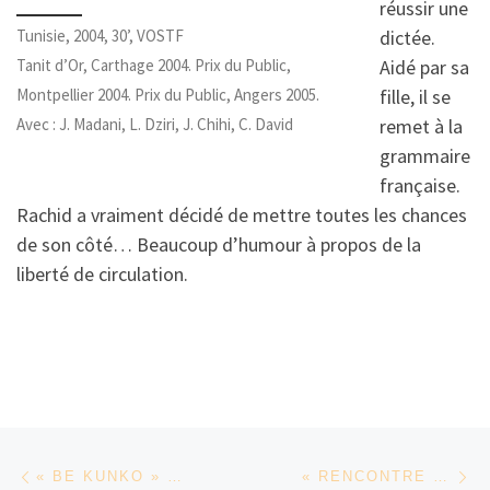
réussir une
dictée.
Tunisie, 2004, 30’, VOSTF
Aidé par sa
Tanit d’Or, Carthage 2004. Prix du Public,
fille, il se
Montpellier 2004. Prix du Public, Angers 2005.
remet à la
Avec : J. Madani, L. Dziri, J. Chihi, C. David
grammaire
française.
Rachid a vraiment décidé de mettre toutes les chances
de son côté… Beaucoup d’humour à propos de la
liberté de circulation.
Parcourir les articles
Article précédent
Ar
« BE KUNKO » DE CHEICK FANTAMADY CAMARA
« RENCONTRE EN LIGNE » DE ADAMA ROAMBA