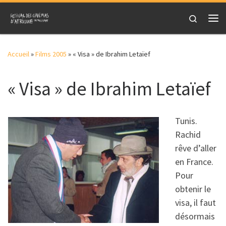
Skip to content
Search
Me
Accueil
»
Films 2005
»
« Visa » de Ibrahim Letaïef
« Visa » de Ibrahim Letaïef
Tunis.
Rachid
rêve d’aller
en France.
Pour
obtenir le
visa, il faut
désormais