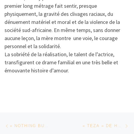
premier long métrage fait sentir, presque
physiquement, la gravité des clivages raciaux, du
dénuement matériel et moral et de la violence de la
société sud-africaine. En même temps, sans donner
aucune leçon, la mère montre une voie, le courage
personnel et la solidarité.
La sobriété de la réalisation, le talent de l’actrice,
transfigurent ce drame familial en une très belle et
émouvante histoire d’amour.
Parcourir les articles
Article précédent
Ar
« NOTHING BUT THE TRUTH » DE JOHN KANI
« TEZA » DE HAILE GERIMA