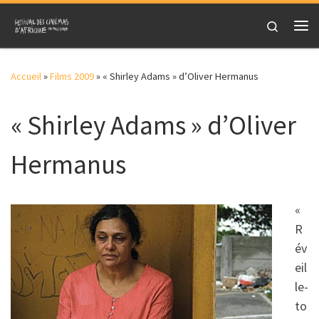
Skip to content
Search
Me
Accueil
»
Films 2009
»
« Shirley Adams » d’Oliver Hermanus
« Shirley Adams » d’Oliver
Hermanus
«
R
év
eil
le-
to