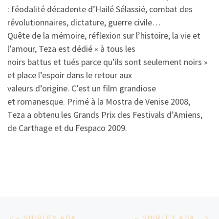
: féodalité décadente d’Hailé Sélassié, combat des
révolutionnaires, dictature, guerre civile…
Quête de la mémoire, réflexion sur l’histoire, la vie et
l’amour, Teza est dédié « à tous les
noirs battus et tués parce qu’ils sont seulement noirs »
et place l’espoir dans le retour aux
valeurs d’origine. C’est un film grandiose
et romanesque. Primé à la Mostra de Venise 2008,
Teza a obtenu les Grands Prix des Festivals d’Amiens,
de Carthage et du Fespaco 2009.
Parcourir les articles
Article précédent
Ar
« SHIRLEY ADAMS » D’OLIVER HERMANUS
« SHIRLEY ADAMS » D’OLIVER HERMANUS