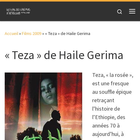
Skip to content
Search
Me
Accueil
»
Films 2009
»
« Teza » de Haile Gerima
« Teza » de Haile Gerima
Teza, « la rosée »,
est une fresque
au souffle épique
retraçant
l’histoire de
l’Ethiopie, des
années 70 à
aujourd’hui, à