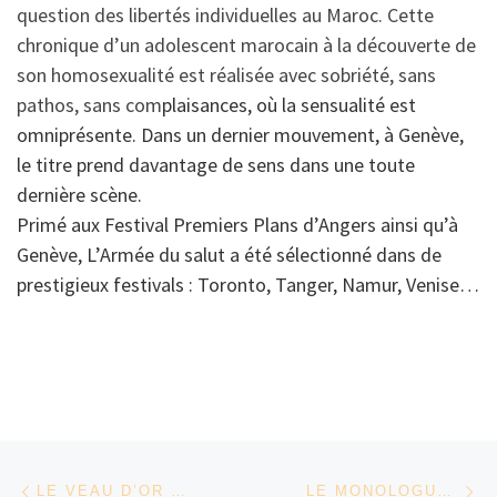
question des libertés individuelles au Maroc. Cette
chronique d’un adolescent marocain à la découverte de
son homosexualité est réalisée avec sobriété, sans
pathos, sans com
plaisances, où la sensualité est
omniprésente. Dans un dernier mouvement, à Genève,
le titre prend davantage de sens dans une toute
dernière scène.
Primé aux Festival Premiers Plans d’Angers ainsi qu’à
Genève, L’Armée du salut a été sélectionné dans de
prestigieux festivals : Toronto, Tanger, Namur, Venise…
Parcourir les articles
Article précédent
Ar
LE VEAU D’OR D’HASSAN LEGZOULI
LE MONOLOGUE DE LA MUETTE DE KHADY SYLLA ET CHARLIE VAN DAMME