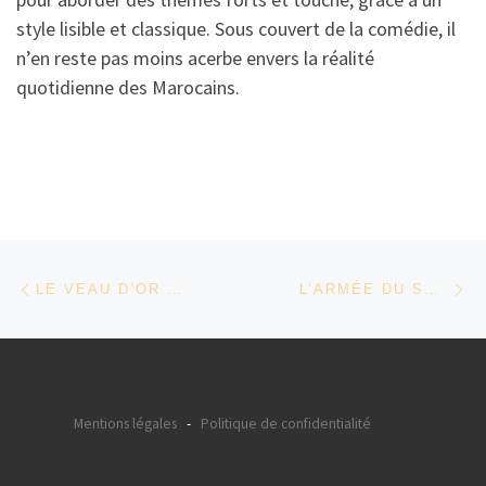
style lisible et classique. Sous couvert de la comédie, il
n’en reste pas moins acerbe envers la réalité
quotidienne des Marocains.
Parcourir les articles
Article précédent
Ar
LE VEAU D’OR D’HASSAN LEGZOULI
L’ARMÉE DU SALUT DE ABDELLAH TAÏA
Mentions légales
-
Politique de confidentialité