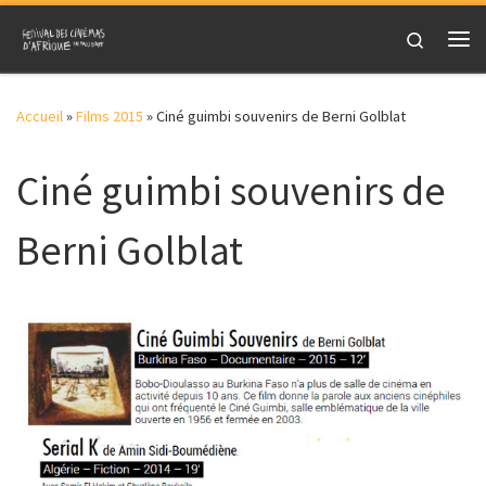
Skip to content
Search
Me
Accueil
»
Films 2015
»
Ciné guimbi souvenirs de Berni Golblat
Ciné guimbi souvenirs de
Berni Golblat