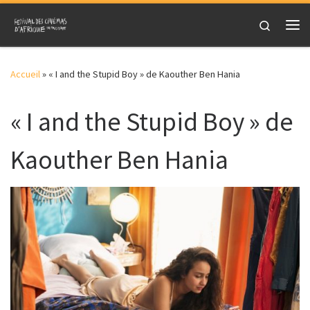
Skip to content
Search
Me
Accueil
»
« I and the Stupid Boy » de Kaouther Ben Hania
« I and the Stupid Boy » de
Kaouther Ben Hania