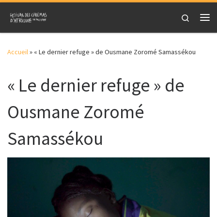
Skip to content
Search
Me
Accueil
»
« Le dernier refuge » de Ousmane Zoromé Samassékou
« Le dernier refuge » de
Ousmane Zoromé
Samassékou