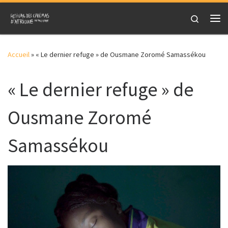
Skip to content
Search
Me
Accueil
»
« Le dernier refuge » de Ousmane Zoromé Samassékou
« Le dernier refuge » de
Ousmane Zoromé
Samassékou