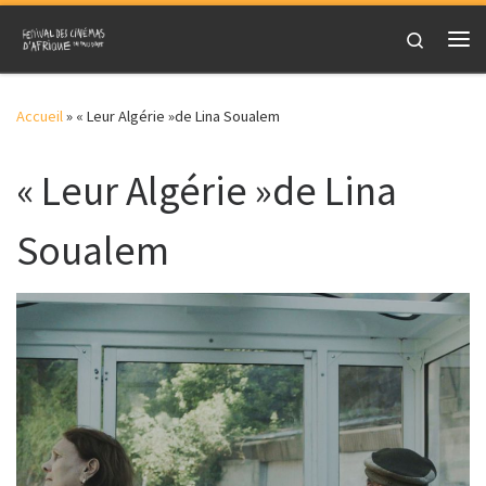
Skip to content
Search
Me
Accueil
»
« Leur Algérie »de Lina Soualem
« Leur Algérie »de Lina
Soualem