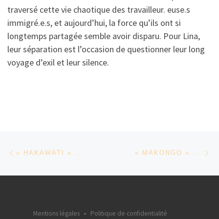
traversé cette vie chaotique des travailleur. euse.s
immigré.e.s, et aujourd’hui, la force qu’ils ont si
longtemps partagée semble avoir disparu. Pour Lina,
leur séparation est l’occasion de questionner leur long
voyage d’exil et leur silence.
Parcourir les articles
Article précédent
Ar
« HAKAWATI » DE KARIM DRIDI ET JULIEN GAERTNER
« MAKONGO » DE ELVIS SABIN NGAÏBINO
Mentions légales
-
Politique de confidentialité