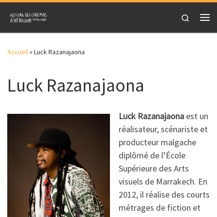
Skip to content
Search
Me
Accueil
»
Luck Razanajaona
Luck Razanajaona
Luck Razanajaona
est un
réalisateur, scénariste et
producteur malgache
diplômé de l’École
Supérieure des Arts
visuels de Marrakech. En
2012, il réalise des courts
métrages de fiction et