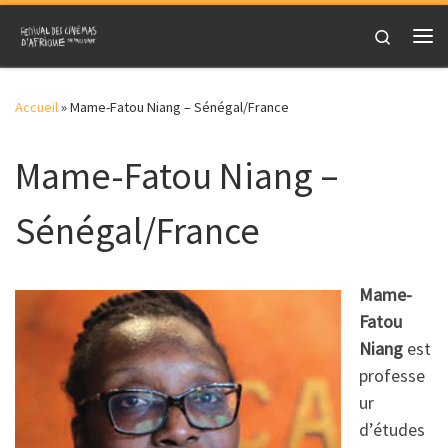
Skip to content
Search
Me
Accueil
»
Mame-Fatou Niang – Sénégal/France
Mame-Fatou Niang –
Sénégal/France
Mame-
Fatou
Niang
est
professe
ur
d’études