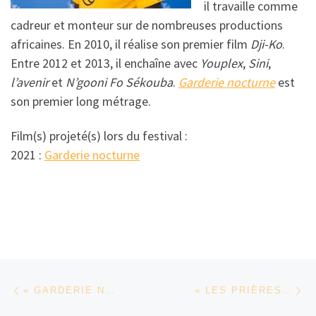
il travaille comme
cadreur et monteur sur de nombreuses productions
africaines. En 2010, il réalise son premier film
Dji-Ko
.
Entre 2012 et 2013, il enchaîne avec
Youplex
,
Sini
,
l’avenir
et
N’gooni Fo Sékouba
.
Garderie nocturne
est
son premier long métrage.
Film(s) projeté(s) lors du festival :
2021 :
Garderie nocturne
Parcourir les articles
Article précédent
Ar
« GARDERIE NOCTURNE » DE MOUMOUNI SANOU
« LES PRIÈRES DE DELPHINE » DE ROSINE MBAKAM