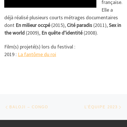
française.
Elle a
déjà réalisé plusieurs courts métrages documentaires
dont
En milieur occpé
(2015),
Cité paradis
(2011),
Sex in
the world
(2009),
En quête d’identité
(2008).
Film(s) projeté(s) lors du festival :
2019 :
La fantôme du roi
Parcourir les articles
Article précédent
Ar
BALOJI – CONGO
L’ÉQUIPE 2023