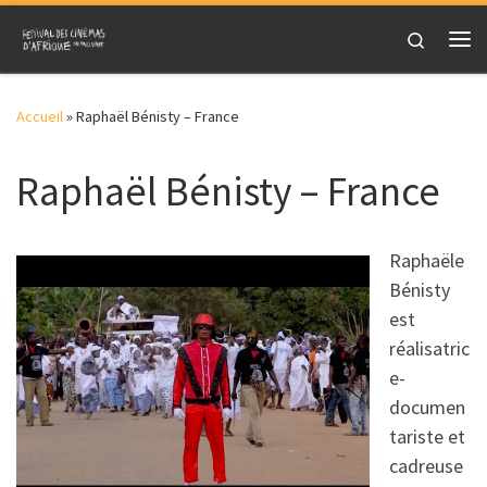
Skip to content
Search
Me
Accueil
»
Raphaël Bénisty – France
Raphaël Bénisty – France
Raphaële
Bénisty
est
réalisatric
e-
documen
tariste et
cadreuse