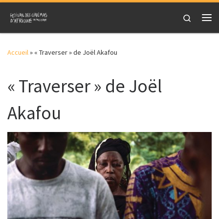
Skip to content
Search
Me
Accueil
»
« Traverser » de Joël Akafou
« Traverser » de Joël
Akafou