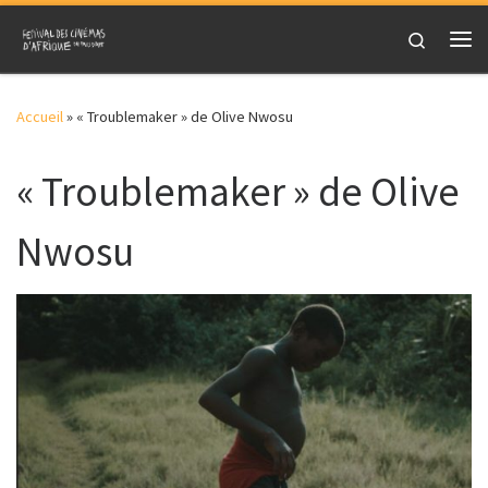
Skip to content
Search
Me
Accueil
»
« Troublemaker » de Olive Nwosu
« Troublemaker » de Olive
Nwosu