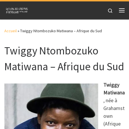
Skip to content
Search
Me
Accueil
»
Twiggy Ntombozuko Matiwana – Afrique du Sud
Twiggy Ntombozuko
Matiwana – Afrique du Sud
Twiggy
Matiwana
, née à
Grahamst
own
(Afrique