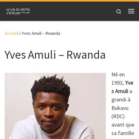
Skip to content
Search
Me
Accueil
»
Yves Amuli – Rwanda
Yves Amuli – Rwanda
Né en
1993,
Yve
s Amuli
a
grandi à
Bukavu
(RDC)
avant que
sa famille