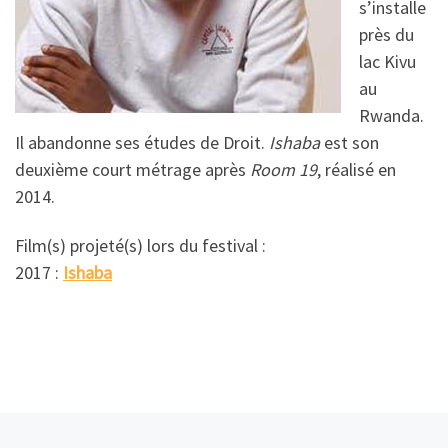
s’installe
près du
lac Kivu
au
Rwanda.
Il abandonne ses études de Droit.
Ishaba
est son
deuxième court métrage après
Room 19
, réalisé en
2014.
Film(s) projeté(s) lors du festival :
2017 :
Ishaba
Article précédent
Ar