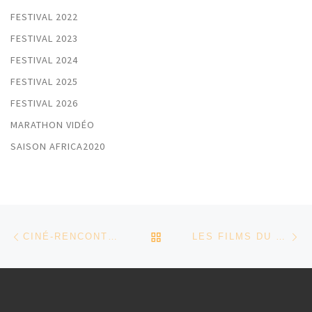
FESTIVAL 2022
FESTIVAL 2023
FESTIVAL 2024
FESTIVAL 2025
FESTIVAL 2026
MARATHON VIDÉO
SAISON AFRICA2020
Parcourir les articles
Article précédent
Ar
RETOUR À LA LISTE DES
CINÉ-RENCONTRES MARDI 21 JANVIER 2020
LES FILMS DU 6ÈME MARATHON VIDÉO