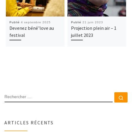
Publié
4 septembre 2025
Publié
21 juin 2023
Devenez béné’love au
Projection plein air – 1
festival
juillet 2023
RECHERCHER
Rec
ARTICLES RÉCENTS