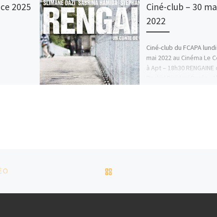
ce 2025
Ciné-club – 30 ma
2022
Ciné-club du FCAPA lundi
mai 2022 au Cinéma Le C
à Apt – 18h30 RENGAINE
Rachid Djaïdani Durée : 
[…]
RETOUR À LA LISTE DES
ÉO