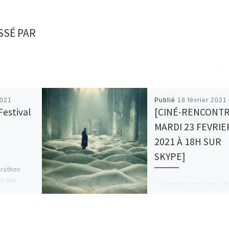
SSÉ PAR
2021
Publié
18 février 2021
Festival
[CINÉ-RENCONT
MARDI 23 FEVRIE
2021 À 18H SUR
SKYPE]
rathon
és par
La semaine prochaine, l
r, Amor
discussion se poursuivr
uden Prix
avec le film « Stalker » d
aler » de
Andreï Tarkovski, dispon
sur la plateforme