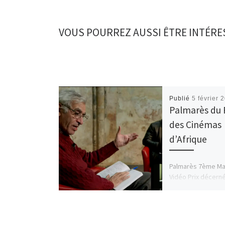
VOUS POURREZ AUSSI ÊTRE INTÉRE
Publié
5 février 
Palmarès du 
des Cinémas
d’Afrique
Palmarès 7ème Ma
Vidéo Prix décern
Khedija Lemkeche
Hakkar et Hajer Bo
du public« R à sign
[…]