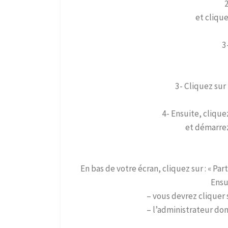
et clique
3
3- Cliquez sur
4- Ensuite, cliquez
et démarrez
En bas de votre écran, cliquez sur : « Par
Ensu
– vous devrez cliquer s
– l’administrateur don