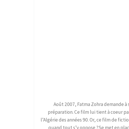
Août 2007, Fatma Zohra demande à so
préparation. Ce film lui tient à coeur 
l’Algérie des années 90. Or, ce film de fic
quand tout s’y oppose ?Se met en plac