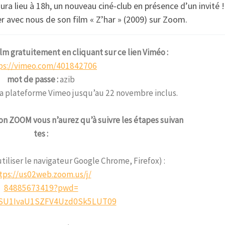
aura lieu à 18h, un nouveau ciné-club en présence d’un invité
r avec nous de son film « Z’har » (2009) sur Zoom.
ilm gratuitement en cliquant sur ce lien Viméo :
ps://vimeo.com/401842706
mot de passe :
azib
 la plateforme Vimeo jusqu’au 22 novembre inclus.
ion ZOOM vous n’aurez qu’à suivre les étapes suivan
tes :
utiliser le navigateur Google Chrome, Firefox) :
tps://us02web.zoom.us/j/
84885673419?pwd=
SU1IvaU1SZFV4Uzd0Sk5LUT09