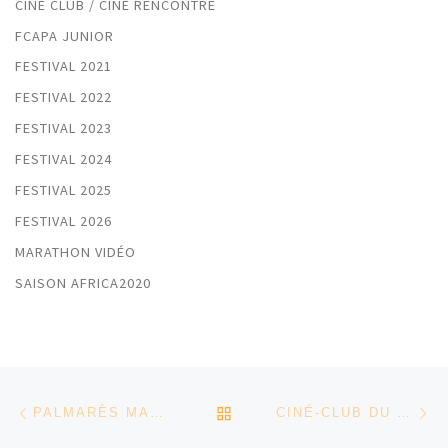
CINÉ CLUB / CINÉ RENCONTRE
FCAPA JUNIOR
FESTIVAL 2021
FESTIVAL 2022
FESTIVAL 2023
FESTIVAL 2024
FESTIVAL 2025
FESTIVAL 2026
MARATHON VIDÉO
SAISON AFRICA2020
Parcourir les articles
Article précédent
Ar
RETOUR À LA LISTE DES
PALMARÈS MARATHON VIDÉO
CINÉ-CLUB DU 11 FÉVRIER 2026